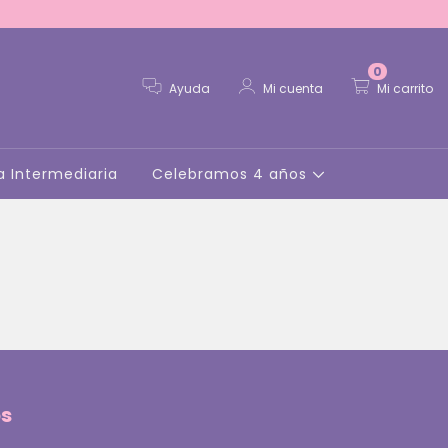
0
Ayuda
Mi cuenta
Mi carrito
a Intermediaria
Celebramos 4 años
s